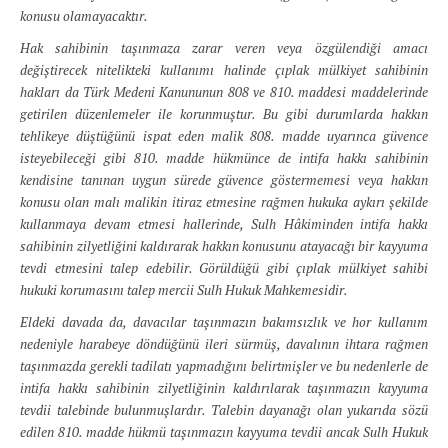
konusu olamayacaktır.
Hak sahibinin taşınmaza zarar veren veya özgülendiği amacı
değiştirecek nitelikteki kullanımı halinde çıplak mülkiyet sahibinin
hakları da Türk Medeni Kanununun 808 ve 810. maddesi maddelerinde
getirilen düzenlemeler ile korunmuştur. Bu gibi durumlarda hakkın
tehlikeye düştüğünü ispat eden malik 808. madde uyarınca güvence
isteyebileceği gibi 810. madde hükmünce de intifa hakkı sahibinin
kendisine tanınan uygun sürede güvence göstermemesi veya hakkın
konusu olan malı malikin itiraz etmesine rağmen hukuka aykırı şekilde
kullanmaya devam etmesi hallerinde, Sulh Hâkiminden intifa hakkı
sahibinin zilyetliğini kaldırarak hakkın konusunu atayacağı bir kayyuma
tevdi etmesini talep edebilir. Görüldüğü gibi çıplak mülkiyet sahibi
hukuki korumasını talep mercii Sulh Hukuk Mahkemesidir.
Eldeki davada da, davacılar taşınmazın bakımsızlık ve hor kullanım
nedeniyle harabeye döndüğünü ileri sürmüş, davalının ihtara rağmen
taşınmazda gerekli tadilatı yapmadığını belirtmişler ve bu nedenlerle de
intifa hakkı sahibinin zilyetliğinin kaldırılarak taşınmazın kayyuma
tevdii talebinde bulunmuşlardır. Talebin dayanağı olan yukarıda sözü
edilen 810. madde hükmü taşınmazın kayyuma tevdii ancak Sulh Hukuk