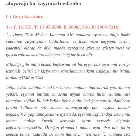
atayacağı bir kayyıma tevdi eder.
I-) Yargı Kararları:
1-) Y. 14. HD, T: 13.03.2008, E: 2008/1826, K: 2008/3216:
“... Dava, Türk Medeni Kanunun 810 maddesi uyarınca intifa hakkı
sahibinin zilyetliğinin kaldırılması ve taşınmazın kayyuma tevdii,
kademeli olarak da 808. madde gereğince güvence gösterilmesi ve
güvencenin davacılara ödenmesi isteğine ilişkindir.
Bilindiği gibi intifa hakkı; başkasına ait bir eşya, hak veya mal varlığı
üzerinde belirli bir kişiye tam yararlanma imkanı sağlayan bir irtifak
türüdür (TMK.m.794)
İntifa hakkı sahibinin hakkın konusu maldan tam olarak yararlanma
yetkisi, eşyanın intifaın amacına uygun olarak fiilen kullanılması
olanağını sağlar. Bu hak kullanılırken malın özdeğere zararlı olabilecek
tarzda kullanımı söz konusu olamayacağı gibi eşyada önemli
değişiklikler yapılamayacak ve ayrıca da, eşyanın özgülendiği ekonomik
amacı malike önemli derecede zarar verecek biçimde
değiştirilemeyecektir. Örneğin ekonomik amacı aynı olsa bile intifa
konusu binayı tadilatla iki daire haline …” (getirme) “… olanağı söz