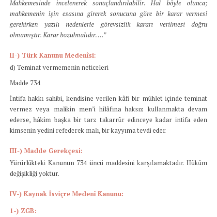
Mahkemesinde incelenerek sonuçlandırılabilir. Hal böyle olunca;
mahkemenin işin esasına girerek sonucuna göre bir karar vermesi
gerekirken yazılı nedenlerle görevsizlik kararı verilmesi doğru
olmamıştır. Karar bozulmalıdır. …”
II-) Türk Kanunu Medenîsi:
d) Teminat vermemenin neticeleri
Madde 734
İntifa hakkı sahibi, kendisine verilen kâfi bir mühlet içinde teminat
vermez veya malikin men’i hilâfına haksız kullanmakta devam
ederse, hâkim başka bir tarz takarrür edinceye kadar intifa eden
kimsenin yedini refederek malı, bir kayyıma tevdi eder.
III-) Madde Gerekçesi:
Yürürlükteki Kanunun 734 üncü maddesini karşılamaktadır. Hüküm
değişikliği yoktur.
IV-) Kaynak İsviçre Medenî Kanunu:
1-) ZGB: