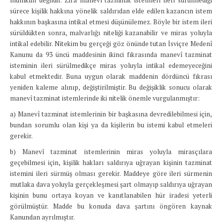
mümkün değildir. Zira manevî tazminat istemleri ileri sürülmediği
sürece kişilik hakkına yönelik saldırıdan elde edilen kazancın istem
hakkının başkasına intikal etmesi düşünülemez. Böyle bir istem ileri
sürüldükten sonra, malvarlığı niteliği kazanabilir ve miras yoluyla
intikal edebilir. Nitekim bu gerçeği göz önünde tutan İsviçre Medenî
Kanunu da 93 üncü maddesinin ikinci fıkrasında manevî tazminat
isteminin ileri sürülmedikçe miras yoluyla intikal edemeyeceğini
kabul etmektedir. Buna uygun olarak maddenin dördüncü fıkrası
yeniden kaleme alınıp, değiştirilmiştir. Bu değişiklik sonucu olarak
manevî tazminat istemlerinde iki nitelik önemle vurgulanmıştır:
a) Manevî tazminat istemlerinin bir başkasına devredilebilmesi için,
bundan sorumlu olan kişi ya da kişilerin bu istemi kabul etmeleri
gerekir.
b) Manevî tazminat istemlerinin miras yoluyla mirasçılara
geçebilmesi için, kişilik hakları saldırıya uğrayan kişinin tazminat
istemini ileri sürmüş olması gerekir. Maddeye göre ileri sürmenin
mutlaka dava yoluyla gerçekleşmesi şart olmayıp saldırıya uğrayan
kişinin bunu ortaya koyan ve kanıtlanabilen hür iradesi yeterli
görülmüştür. Madde bu konuda dava şartını öngören kaynak
Kanundan ayrılmıştır.