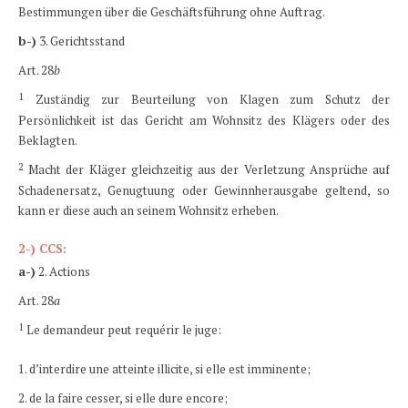
Bestimmungen über die Geschäftsführung ohne Auftrag.
b-)
3. Gerichtsstand
Art. 28
b
1
Zuständig zur Beurteilung von Klagen zum Schutz der
Persönlichkeit ist das Gericht am Wohnsitz des Klägers oder des
Beklagten.
2
Macht der Kläger gleichzeitig aus der Verletzung Ansprüche auf
Schadenersatz, Genugtuung oder Gewinnherausgabe geltend, so
kann er diese auch an seinem Wohnsitz erheben.
2-)
CCS:
a-)
2. Actions
Art. 28
a
1
Le demandeur peut requérir le juge:
1. d’interdire une atteinte illicite, si elle est imminente;
2. de la faire cesser, si elle dure encore;