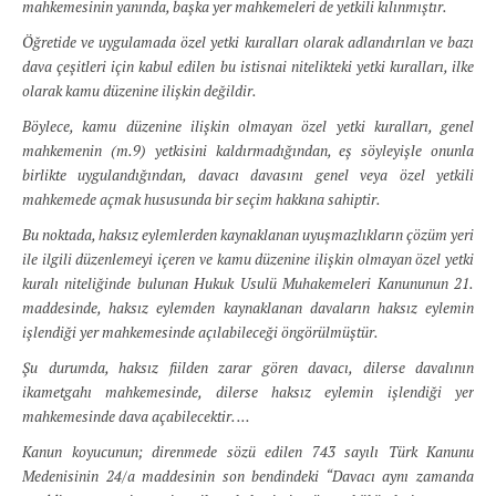
mahkemesinin yanında, başka yer mahkemeleri de yetkili kılınmıştır.
Öğretide ve uygulamada özel yetki kuralları olarak adlandırılan ve bazı
dava çeşitleri için kabul edilen bu istisnai nitelikteki yetki kuralları, ilke
olarak kamu düzenine ilişkin değildir.
Böylece, kamu düzenine ilişkin olmayan özel yetki kuralları, genel
mahkemenin (m.9) yetkisini kaldırmadığından, eş söyleyişle onunla
birlikte uygulandığından, davacı davasını genel veya özel yetkili
mahkemede açmak hususunda bir seçim hakkına sahiptir.
Bu noktada, haksız eylemlerden kaynaklanan uyuşmazlıkların çözüm yeri
ile ilgili düzenlemeyi içeren ve kamu düzenine ilişkin olmayan özel yetki
kuralı niteliğinde bulunan Hukuk Usulü Muhakemeleri Kanununun 21.
maddesinde, haksız eylemden kaynaklanan davaların haksız eylemin
işlendiği yer mahkemesinde açılabileceği öngörülmüştür.
Şu durumda, haksız fiilden zarar gören davacı, dilerse davalının
ikametgahı mahkemesinde, dilerse haksız eylemin işlendiği yer
mahkemesinde dava açabilecektir. …
Kanun koyucunun; direnmede sözü edilen 743 sayılı Türk Kanunu
Medenisinin 24/a maddesinin son bendindeki “Davacı aynı zamanda