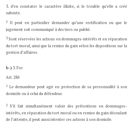
3. d’en constater le caractère illicite, si le trouble qu’elle a créé
subsiste.
2
Il peut en particulier demander qu’une rectification ou que le
jugement soit communiqué à des tiers ou publié.
3
Sont réservées les actions en dommages-intérêts et en réparation
du tort moral, ainsi que la remise du gain selon les dispositions sur la
gestion d’affaires.
b-)
3. For
Art. 28
b
1
Le demandeur peut agir en protection de sa personnalité à son
domicile ou à celui du défendeur.
2
S’il fait simultanément valoir des prétentions en dommages-
intérêts, en réparation du tort moral ou en remise du gain découlant
de l’atteinte, il peut aussi intenter ces actions à son domicile.