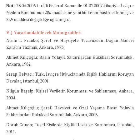
Not:
23.06.2006 tarihli Federal Kanun ile
01.07.2007 itibariyle İsviçre
Medenî Kanunu’nun 28
a
maddesine yeni bir kenar başlık eklenmiş ve
28
b
maddesi değişikliğe uğramıştır.
V-) Yararlanılabilecek Monografiler:
Nisim I. Franko; Şeref ve Haysiyete Tecavüzden Doğan Manevi
Zararın Tazmini, Ankara, 1973.
Ahmet Kılıçoğlu; Basın Yoluyla Saldırılardan Hukuksal Sorumluluk,
Ankara, 1982.
Serap Helvacı; Türk, İsviçre Hukuklarında Kişilik Haklarını Koruyan
Davalar, İstanbul, 2001.
Nilgün Başalp; Kişisel Verilerin Korunması ve Saklanması, Ankara,
2004.
Ahmet Kılıçoğlu; Şeref, Haysiyet ve Özel Yaşama Basın Yoluyla
Saldırılardan Hukuksal Sorumluluk, Ankara, 2008.
Doruk Gönen; Tüzel Kişilerde Kişilik Hakkı ve Korunması, İstanbul,
2011.