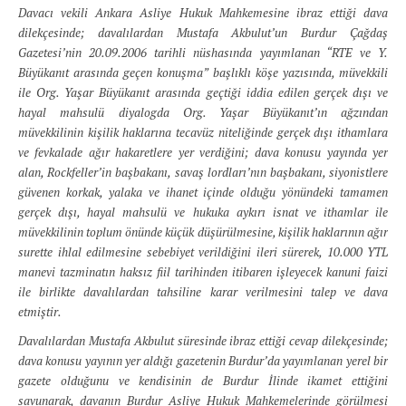
Davacı vekili Ankara Asliye Hukuk Mahkemesine ibraz ettiği dava
dilekçesinde; davalılardan Mustafa Akbulut’un Burdur Çağdaş
Gazetesi’nin 20.09.2006 tarihli nüshasında yayımlanan “RTE ve Y.
Büyükanıt arasında geçen konuşma” başlıklı köşe yazısında, müvekkili
ile Org. Yaşar Büyükanıt arasında geçtiği iddia edilen gerçek dışı ve
hayal mahsulü diyalogda Org. Yaşar Büyükanıt’ın ağzından
müvekkilinin kişilik haklarına tecavüz niteliğinde gerçek dışı ithamlara
ve fevkalade ağır hakaretlere yer verdiğini; dava konusu yayında yer
alan, Rockfeller’in başbakanı, savaş lordları’nın başbakanı, siyonistlere
güvenen korkak, yalaka ve ihanet içinde olduğu yönündeki tamamen
gerçek dışı, hayal mahsulü ve hukuka aykırı isnat ve ithamlar ile
müvekkilinin toplum önünde küçük düşürülmesine, kişilik haklarının ağır
surette ihlal edilmesine sebebiyet verildiğini ileri sürerek, 10.000 YTL
manevi tazminatın haksız fiil tarihinden itibaren işleyecek kanuni faizi
ile birlikte davalılardan tahsiline karar verilmesini talep ve dava
etmiştir.
Davalılardan Mustafa Akbulut süresinde ibraz ettiği cevap dilekçesinde;
dava konusu yayının yer aldığı gazetenin Burdur’da yayımlanan yerel bir
gazete olduğunu ve kendisinin de Burdur İlinde ikamet ettiğini
savunarak, davanın Burdur Asliye Hukuk Mahkemelerinde görülmesi