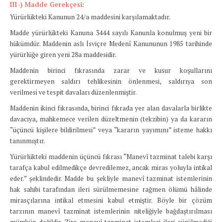
III-) Madde Gerekçesi:
Yürürlükteki Kanunun 24/a maddesini karşılamaktadır.
Madde yürürlükteki Kanuna 3444 sayılı Kanunla konulmuş yeni bir
hükümdür. Maddenin aslı İsviçre Medenî Kanununun 1985 tarihinde
yürürlüğe giren yeni 28a maddesidir.
Maddenin birinci fıkrasında zarar ve kusur koşullarını
gerektirmeyen saldırı tehlikesinin önlenmesi, saldırıya son
verilmesi ve tespit davaları düzenlenmiştir.
Maddenin ikinci fıkrasında, birinci fıkrada yer alan davalarla birlikte
davacıya, mahkemece verilen düzeltmenin (tekzibin) ya da kararın
“üçüncü kişilere bildirilmesi” veya “kararın yayımını” isteme hakkı
tanınmıştır.
Yürürlükteki maddenin üçüncü fıkrası “Manevî tazminat talebi karşı
tarafça kabul edilmedikçe devredilemez, ancak miras yoluyla intikal
eder.” şeklindedir. Madde bu şekliyle manevî tazminat istemlerinin
hak sahibi tarafından ileri sürülmemesine rağmen ölümü hâlinde
mirasçılarına intikal etmesini kabul etmiştir. Böyle bir çözüm
tarzının manevî tazminat istemlerinin niteliğiyle bağdaştırılması