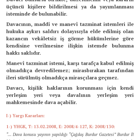
üçüncü kişilere bildirilmesi ya da yayımlanması
isteminde de bulunabilir.
Davacının, maddî ve manevî tazminat istemleri ile
hukuka aykırı saldırı dolayısıyla elde edilmiş olan
kazancın vekâletsiz iş görme hükümlerine göre
kendisine verilmesine ilişkin istemde bulunma
hakkı saklıdır.
Manevî tazminat istemi, karşı tarafça kabul edilmiş
olmadıkça devredilemez; mirasbırakan tarafından
ileri sürülmüş olmadıkça mirasçılara geçmez.
Davacı, kişilik haklarının korunması için kendi
yerleşim yeri veya davalının yerleşim yeri
mahkemesinde dava açabilir.
I-) Yargı Kararları:
1-)
YHGK, T: 13.02.2008, E: 2008/4-127, K: 2008/130:
“… Dava konusu yayının yapıldığı “Çağdaş Burdur Gazetesi” Burdur İl