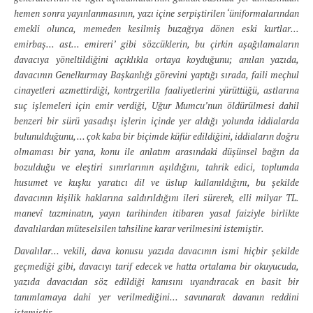
hemen sonra yayınlanmasının, yazı içine serpiştirilen ‘üniformalarından
emekli olunca, memeden kesilmiş buzağıya dönen eski kurtlar...
emirbaş... ast... emireri’ gibi sözcüklerin, bu çirkin aşağılamaların
davacıya yöneltildiğini açıklıkla ortaya koyduğunu; anılan yazıda,
davacının Genelkurmay Başkanlığı görevini yaptığı sırada, faili meçhul
cinayetleri azmettirdiği, kontrgerilla faaliyetlerini yürüttüğü, astlarına
suç işlemeleri için emir verdiği, Uğur Mumcu’nun öldürülmesi dahil
benzeri bir sürü yasadışı işlerin içinde yer aldığı yolunda iddialarda
bulunulduğunu, … çok kaba bir biçimde küfür edildiğini, iddiaların doğru
olmaması bir yana, konu ile anlatım arasındaki düşünsel bağın da
bozulduğu ve eleştiri sınırlarının aşıldığını, tahrik edici, toplumda
husumet ve kuşku yaratıcı dil ve üslup kullanıldığını, bu şekilde
davacının kişilik haklarına saldırıldığını ileri sürerek, elli milyar TL.
manevî tazminatın, yayın tarihinden itibaren yasal faiziyle birlikte
davalılardan müteselsilen tahsiline karar verilmesini istemiştir.
Davalılar… vekili, dava konusu yazıda davacının ismi hiçbir şekilde
geçmediği gibi, davacıyı tarif edecek ve hatta ortalama bir okuyucuda,
yazıda davacıdan söz edildiği kanısını uyandıracak en basit bir
tanımlamaya dahi yer verilmediğini… savunarak davanın reddini
istemiştir. …