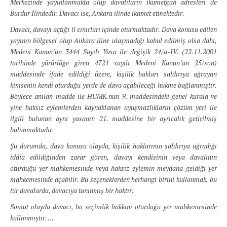
Merkezinde yayınlanmakta olup davalıların ikametgah adresleri de
Burdur İlindedir. Davacı ise, Ankara ilinde ikamet etmektedir.
Davacı, davayı açtığı il sınırları içinde oturmaktadır. Dava konusu edilen
yayının bölgesel olup Ankara iline ulaşmadığı kabul edilmiş olsa dahi,
Medeni Kanun’un 3444 Sayılı Yasa ile değişik 24/a-IV. (22.11.2001
tarihinde yürürlüğe giren 4721 sayılı Medeni Kanun’un 25/son)
maddesinde ifade edildiği üzere, kişilik hakları saldırıya uğrayan
kimsenin kendi oturduğu yerde de dava açabileceği hükme bağlanmıştır.
Böylece anılan madde ile HUMK.nun 9. maddesindeki genel kurala ve
yine haksız eylemlerden kaynaklanan uyuşmazlıkların çözüm yeri ile
ilgili bulunan aynı yasanın 21. maddesine bir ayrıcalık getirilmiş
bulunmaktadır.
Şu durumda, dava konusu olayda, kişilik haklarının saldırıya uğradığı
iddia edildiğinden zarar gören, davayı kendisinin veya davalının
oturduğu yer mahkemesinde veya haksız eylemin meydana geldiği yer
mahkemesinde açabilir. Bu seçeneklerden herhangi birini kullanmak, bu
tür davalarda, davacıya tanınmış bir haktır.
Somut olayda davacı, bu seçimlik hakkını oturduğu yer mahkemesinde
kullanmıştır. ...