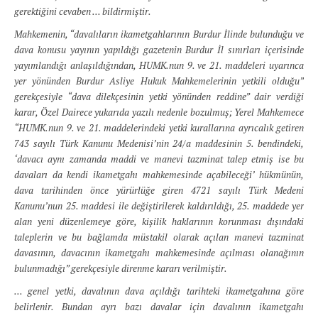
gerektiğini cevaben … bildirmiştir.
Mahkemenin, “davalıların ikametgahlarının Burdur İlinde bulunduğu ve
dava konusu yayının yapıldığı gazetenin Burdur İl sınırları içerisinde
yayımlandığı anlaşıldığından, HUMK.nun 9. ve 21. maddeleri uyarınca
yer yönünden Burdur Asliye Hukuk Mahkemelerinin yetkili olduğu”
gerekçesiyle “dava dilekçesinin yetki yönünden reddine” dair verdiği
karar, Özel Dairece yukarıda yazılı nedenle bozulmuş; Yerel Mahkemece
“HUMK.nun 9. ve 21. maddelerindeki yetki kurallarına ayrıcalık getiren
743 sayılı Türk Kanunu Medenisi’nin 24/a maddesinin 5. bendindeki,
‘davacı aynı zamanda maddi ve manevi tazminat talep etmiş ise bu
davaları da kendi ikametgahı mahkemesinde açabileceği’ hükmünün,
dava tarihinden önce yürürlüğe giren 4721 sayılı Türk Medeni
Kanunu’nun 25. maddesi ile değiştirilerek kaldırıldığı, 25. maddede yer
alan yeni düzenlemeye göre, kişilik haklarının korunması dışındaki
taleplerin ve bu bağlamda müstakil olarak açılan manevi tazminat
davasının, davacının ikametgahı mahkemesinde açılması olanağının
bulunmadığı” gerekçesiyle direnme kararı verilmiştir.
... genel yetki, davalının dava açıldığı tarihteki ikametgahına göre
belirlenir. Bundan ayrı bazı davalar için davalının ikametgahı