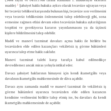
(3444 sayılı ve 04.05.1988 tarihli Kanunun 1. maddesiyle eklenen
1
madde)
Şahsiyet hakkı hukuka aykırı olarak tecavüze uğrayan veya
bir tecavüz tehlikesi karşısında bulunan kişi, tecavüze son verilmesini
veya tecavüz tehlikesinin önlenmesini talep edebileceği gibi, sona
ermesine rağmen etkisi devam eden tecavüzün hukuka aykırılığının
tespitini ve gerekiyorsa kararın yayınlanmasını ya da üçüncü
kişilere bildirilmesini talep edebilir.
Maddî ve manevî tazminat davaları açma hakkı ile birlikte bu
tecavüzden elde edilen kazançları vekâletsiz iş görme hükümleri
uyarınca talep etme hakkı saklıdır.
Manevi tazminat talebi karşı tarafça kabul edilmedikçe
devredilemez ancak miras yoluyla intikal eder.
Davacı şahsiyet haklarının himayesi için kendi ikametgâhı veya
davalının ikametgâhı mahkemesinde de dâva açabilir.
Davacı aynı zamanda maddî ve manevî tazminat ile vekâletsiz iş
görme hükümleri uyarınca tecavüzden elde edilen kazancın
kendisine verilmesini birlikte talep etmiş ise, bu davaları da kendi
ikametgâhı mahkemesinde de açabilir.