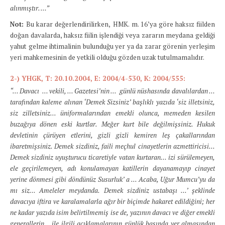
alınmıştır. …”
Not:
Bu karar değerlendirilirken,
HMK. m. 16’ya göre haksız fiilden
doğan davalarda, haksız fiilin işlendiği veya zararın meydana geldiği
yahut gelme ihtimalinin bulunduğu yer ya da zarar görenin yerleşim
yeri mahkemesinin de yetkili olduğu gözden uzak tutulmamalıdır.
2-)
YHGK, T: 20.10.2004, E: 2004/4-530, K: 2004/555:
“… Davacı
… vekili, … Gazetesi’nin …
günlü nüshasında davalılardan …
tarafından kaleme alınan ‘Demek Sizsiniz’ başlıklı yazıda ‘siz illetsiniz,
siz zilletsiniz... üniformalarından emekli olunca, memeden kesilen
buzağıya dönen eski kurtlar. Meğer kurt bile değilmişsiniz. Hukuk
devletinin çürüyen etlerini, gizli gizli kemiren leş çakallarından
ibaretmişsiniz. Demek sizdiniz, faili meçhul cinayetlerin azmettiricisi...
Demek sizdiniz uyuşturucu ticaretiyle vatan kurtaran... izi sürülemeyen,
ele geçirilemeyen, adı konulamayan katillerin dayanamayıp cinayet
yerine dönmesi gibi döndünüz Susurluk’ a ... Acaba, Uğur Mumcu’yu da
mı siz... Ameleler meydanda. Demek sizdiniz ustabaşı ...’ şeklinde
davacıya iftira ve karalamalarla ağır bir biçimde hakaret edildiğini; her
ne kadar yazıda isim belirtilmemiş ise de, yazının davacı ve diğer emekli
generallerin… ile ilgili açıklamalarının günlük basında yer almasından