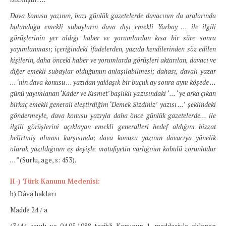
Dava konusu yazının, bazı günlük gazetelerde davacının da aralarında
bulunduğu emekli subayların dava dışı emekli Yarbay … ile ilgili
görüşlerinin yer aldığı haber ve yorumlardan kısa bir süre sonra
yayımlanması; içeriğindeki ifadelerden, yazıda kendilerinden söz edilen
kişilerin, daha önceki haber ve yorumlarda görüşleri aktarılan, davacı ve
diğer emekli subaylar olduğunun anlaşılabilmesi; dahası, davalı yazar
… ‘nin dava konusu … yazıdan yaklaşık bir buçuk ay sonra aynı köşede …
günü yayımlanan ‘Kader ve Kısmet’ başlıklı yazısındaki ‘ ... ‘ ye arka çıkan
birkaç emekli generali eleştirdiğim ‘Demek Sizdiniz’
yazısı ...’
şeklindeki
göndermeyle, dava konusu yazıyla daha önce günlük gazetelerde… ile
ilgili görüşlerini açıklayan emekli generalleri hedef aldığını bizzat
belirtmiş olması karşısında; dava konusu yazının davacıya yönelik
olarak yazıldığının eş deyişle matufiyetin varlığının kabulü zorunludur
…”
(Surlu, age, s: 453).
II-) Türk Kanunu Medenîsi:
b) Dâva hakları
Madde 24 / a