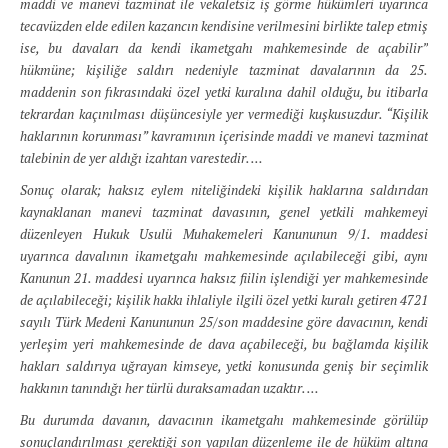
maddi ve manevi tazminat ile vekaletsiz iş görme hükümleri uyarınca
tecavüzden elde edilen kazancın kendisine verilmesini birlikte talep etmiş
ise, bu davaları da kendi ikametgahı mahkemesinde de açabilir”
hükmüne; kişiliğe saldırı nedeniyle tazminat davalarının da 25.
maddenin son fıkrasındaki özel yetki kuralına dahil olduğu, bu itibarla
tekrardan kaçınılması düşüncesiyle yer vermediği kuşkusuzdur. “Kişilik
haklarının korunması” kavramının içerisinde maddi ve manevi tazminat
talebinin de yer aldığı izahtan varestedir. …
Sonuç olarak; haksız eylem niteliğindeki kişilik haklarına saldırıdan
kaynaklanan manevi tazminat davasının, genel yetkili mahkemeyi
düzenleyen Hukuk Usulü Muhakemeleri Kanununun 9/1. maddesi
uyarınca davalının ikametgahı mahkemesinde açılabileceği gibi, aynı
Kanunun 21. maddesi uyarınca haksız fiilin işlendiği yer mahkemesinde
de açılabileceği; kişilik hakkı ihlaliyle ilgili özel yetki kuralı getiren 4721
sayılı Türk Medeni Kanununun 25/son maddesine göre davacının, kendi
yerleşim yeri mahkemesinde de dava açabileceği, bu bağlamda kişilik
hakları saldırıya uğrayan kimseye, yetki konusunda geniş bir seçimlik
hakkının tanındığı her türlü duraksamadan uzaktır. …
Bu durumda davanın, davacının ikametgahı mahkemesinde görülüp
sonuçlandırılması gerektiği son yapılan düzenleme ile de hüküm altına